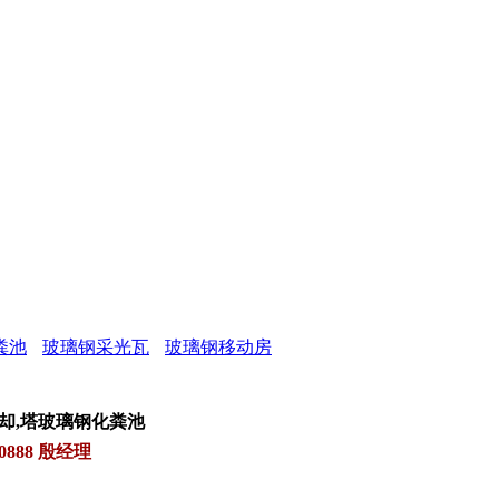
粪池
玻璃钢采光瓦
玻璃钢移动房
却
,
塔玻璃钢化粪池
0888 殷经理