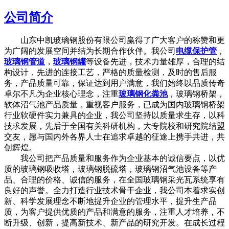
公司简介
山东中凯玻璃钢股份有限公司赢得了广大客户的称赞和更
为广阔的发展空间并结为长期合作伙伴。我公司
电缆保护管
，
玻璃钢管道
，
玻璃钢罐
等设备先进，技术力量雄厚，合理的结
构设计，先进的连接工艺，严格的质量检测，及时的售后服
务，产品质量可靠，保证达到用户满意，我们始终以品质传奇
卓尔不凡为企业核心理念，注重
玻璃钢化粪池
，玻璃钢桥架，
软体沼气池产品质量，重视客户服务，已成为国内玻璃钢桥架
行业软硬件实力兼具的企业，我公司坚持以质量求生存，以科
技求发展，先后于全国有关科研机构，大专院校和研究院结盟
交友，愿与国内外各界人士在追求卓越的征途上携手共进，共
创辉煌。
我公司把产品质量和服务作为企业基本的诚信要点，以优
质的玻璃钢吸收塔，玻璃钢脱硫塔，玻璃钢沼气池设备等产
品、合理的价格、诚信的服务，在全国玻璃钢采光瓦系统享有
良好的声誉。全力打造行业技术骨干企业，我公司本着求实创
新、科学发展理念不断地提升企业的管理水平，提升生产品
质，为客户提供优质的产品和满意的服务，注重人才培养，不
断升级、创新，提高新技术、新产品的研究开发。在成长过程