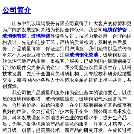
公司简介
山东中凯玻璃钢股份有限公司赢得了广大客户的称赞和更
为广阔的发展空间并结为长期合作伙伴。我公司
电缆保护管
，
玻璃钢管道
，
玻璃钢罐
等设备先进，技术力量雄厚，合理的结
构设计，先进的连接工艺，严格的质量检测，及时的售后服
务，产品质量可靠，保证达到用户满意，我们始终以品质传奇
卓尔不凡为企业核心理念，注重
玻璃钢化粪池
，玻璃钢桥架，
软体沼气池产品质量，重视客户服务，已成为国内玻璃钢桥架
行业软硬件实力兼具的企业，我公司坚持以质量求生存，以科
技求发展，先后于全国有关科研机构，大专院校和研究院结盟
交友，愿与国内外各界人士在追求卓越的征途上携手共进，共
创辉煌。
我公司把产品质量和服务作为企业基本的诚信要点，以优
质的玻璃钢吸收塔，玻璃钢脱硫塔，玻璃钢沼气池设备等产
品、合理的价格、诚信的服务，在全国玻璃钢采光瓦系统享有
良好的声誉。全力打造行业技术骨干企业，我公司本着求实创
新、科学发展理念不断地提升企业的管理水平，提升生产品
质，为客户提供优质的产品和满意的服务，注重人才培养，不
断升级、创新，提高新技术、新产品的研究开发。在成长过程