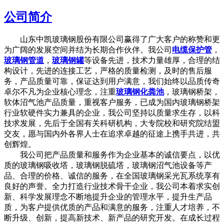
公司简介
山东中凯玻璃钢股份有限公司赢得了广大客户的称赞和更
为广阔的发展空间并结为长期合作伙伴。我公司
电缆保护管
，
玻璃钢管道
，
玻璃钢罐
等设备先进，技术力量雄厚，合理的结
构设计，先进的连接工艺，严格的质量检测，及时的售后服
务，产品质量可靠，保证达到用户满意，我们始终以品质传奇
卓尔不凡为企业核心理念，注重
玻璃钢化粪池
，玻璃钢桥架，
软体沼气池产品质量，重视客户服务，已成为国内玻璃钢桥架
行业软硬件实力兼具的企业，我公司坚持以质量求生存，以科
技求发展，先后于全国有关科研机构，大专院校和研究院结盟
交友，愿与国内外各界人士在追求卓越的征途上携手共进，共
创辉煌。
我公司把产品质量和服务作为企业基本的诚信要点，以优
质的玻璃钢吸收塔，玻璃钢脱硫塔，玻璃钢沼气池设备等产
品、合理的价格、诚信的服务，在全国玻璃钢采光瓦系统享有
良好的声誉。全力打造行业技术骨干企业，我公司本着求实创
新、科学发展理念不断地提升企业的管理水平，提升生产品
质，为客户提供优质的产品和满意的服务，注重人才培养，不
断升级、创新，提高新技术、新产品的研究开发。在成长过程