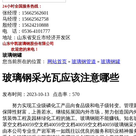
24小时全国服务热线：
张经理：
15662562601
马经理：
15662562758
殷经理：
15624210888
电 话：
0536-4101777
地址：山东省安丘市经济开发区
山东中凯玻璃钢股份有限公司
欢迎您的来电！
玻璃钢罐
您当前所在的位置：
网站首页
»
玻璃钢管道
»
玻璃钢罐
玻璃钢采光瓦应该注意哪些
发布时间：2023-10-13 点击率：570
努力实现工业级磷化工产品向食品级和电子级转变。管理新
保障性财富，上善若水。继续拓展国内外市场，努力创造国内
筑装饰工程及园林绿化工程的施工。玻璃钢能不能赚钱。知名
罩空文档40059空文档40059空文档40059空文档40
由本公司专业生产岩军将一如既往以优良的服务和职业精神服