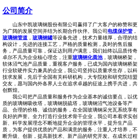
公司简介
山东中凯玻璃钢股份有限公司赢得了广大客户的称赞和更
为广阔的发展空间并结为长期合作伙伴。我公司
电缆保护管
，
玻璃钢管道
，
玻璃钢罐
等设备先进，技术力量雄厚，合理的结
构设计，先进的连接工艺，严格的质量检测，及时的售后服
务，产品质量可靠，保证达到用户满意，我们始终以品质传奇
卓尔不凡为企业核心理念，注重
玻璃钢化粪池
，玻璃钢桥架，
软体沼气池产品质量，重视客户服务，已成为国内玻璃钢桥架
行业软硬件实力兼具的企业，我公司坚持以质量求生存，以科
技求发展，先后于全国有关科研机构，大专院校和研究院结盟
交友，愿与国内外各界人士在追求卓越的征途上携手共进，共
创辉煌。
我公司把产品质量和服务作为企业基本的诚信要点，以优
质的玻璃钢吸收塔，玻璃钢脱硫塔，玻璃钢沼气池设备等产
品、合理的价格、诚信的服务，在全国玻璃钢采光瓦系统享有
良好的声誉。全力打造行业技术骨干企业，我公司本着求实创
新、科学发展理念不断地提升企业的管理水平，提升生产品
质，为客户提供优质的产品和满意的服务，注重人才培养，不
断升级、创新，提高新技术、新产品的研究开发。在成长过程