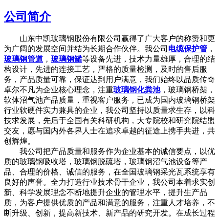
公司简介
山东中凯玻璃钢股份有限公司赢得了广大客户的称赞和更
为广阔的发展空间并结为长期合作伙伴。我公司
电缆保护管
，
玻璃钢管道
，
玻璃钢罐
等设备先进，技术力量雄厚，合理的结
构设计，先进的连接工艺，严格的质量检测，及时的售后服
务，产品质量可靠，保证达到用户满意，我们始终以品质传奇
卓尔不凡为企业核心理念，注重
玻璃钢化粪池
，玻璃钢桥架，
软体沼气池产品质量，重视客户服务，已成为国内玻璃钢桥架
行业软硬件实力兼具的企业，我公司坚持以质量求生存，以科
技求发展，先后于全国有关科研机构，大专院校和研究院结盟
交友，愿与国内外各界人士在追求卓越的征途上携手共进，共
创辉煌。
我公司把产品质量和服务作为企业基本的诚信要点，以优
质的玻璃钢吸收塔，玻璃钢脱硫塔，玻璃钢沼气池设备等产
品、合理的价格、诚信的服务，在全国玻璃钢采光瓦系统享有
良好的声誉。全力打造行业技术骨干企业，我公司本着求实创
新、科学发展理念不断地提升企业的管理水平，提升生产品
质，为客户提供优质的产品和满意的服务，注重人才培养，不
断升级、创新，提高新技术、新产品的研究开发。在成长过程